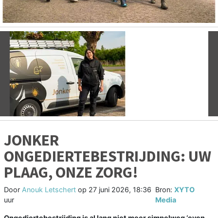
Vorige
V
JONKER
ONGEDIERTEBESTRIJDING: UW
PLAAG, ONZE ZORG!
Door
Anouk Letschert
op
27 juni 2026, 18:36
Bron:
XYTO
uur
Media
Ongediertebestrijding is al lang niet meer simpelweg ‘even