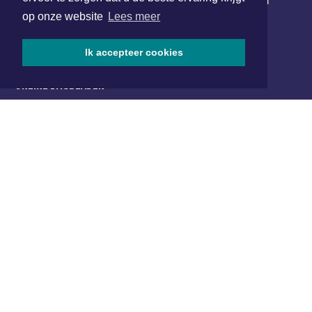
Schrijf je in voor onze nieuwsbrief en krijg wekelijks een
samenvatting van alle gebeurtenissen uit jouw regio.
op onze website
Lees meer
Aanmelden
Ik accepteer cookies
ONLINE DAGBLADEN
Overige dagbladen in de regio
Algemene voorwaarden