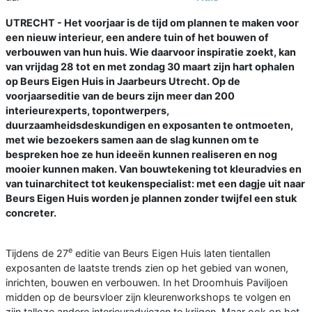
UTRECHT - Het voorjaar is de tijd om plannen te maken voor
een nieuw interieur, een andere tuin of het bouwen of
verbouwen van hun huis. Wie daarvoor inspiratie zoekt, kan
van vrijdag 28 tot en met zondag 30 maart zijn hart ophalen
op Beurs Eigen Huis in Jaarbeurs Utrecht. Op de
voorjaarseditie van de beurs zijn meer dan 200
interieurexperts, topontwerpers,
duurzaamheidsdeskundigen en exposanten te ontmoeten,
met wie bezoekers samen aan de slag kunnen om te
bespreken hoe ze hun ideeën kunnen realiseren en nog
mooier kunnen maken. Van bouwtekening tot kleuradvies en
van tuinarchitect tot keukenspecialist: met een dagje uit naar
Beurs Eigen Huis worden je plannen zonder twijfel een stuk
concreter.
e
Tijdens de 27
editie van Beurs Eigen Huis laten tientallen
exposanten de laatste trends zien op het gebied van wonen,
inrichten, bouwen en verbouwen. In het Droomhuis Paviljoen
midden op de beursvloer zijn kleurenworkshops te volgen en
zijn talloze andere interieuradviezen te krijgen. Maar ook op het