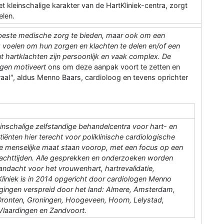
t kleinschalige karakter van de HartKliniek-centra, zorgt
elen.
e beste medische zorg te bieden, maar ook om een
g voelen om hun zorgen en klachten te delen en/of een
nt hartklachten zijn persoonlijk en vaak complex. De
ngen motiveert
ons om deze aanpak voort te zetten en
raal
"
, aldus Menno Baars, cardioloog en tevens oprichter
kleinschalige zelfstandige behandelcentra voor hart- en
iënten hier terecht voor poliklinische cardiologische
de menselijke maat staan voorop, met een focus op een
wachttijden. Alle gesprekken en onderzoeken worden
aandacht voor het vrouwenhart, hartrevalidatie,
Kliniek is in 2014 opgericht door cardiologen Menno
tigingen verspreid door het land: Almere, Amsterdam,
Dronten, Groningen, Hoogeveen, Hoorn, Lelystad,
 Vlaardingen en Zandvoort.