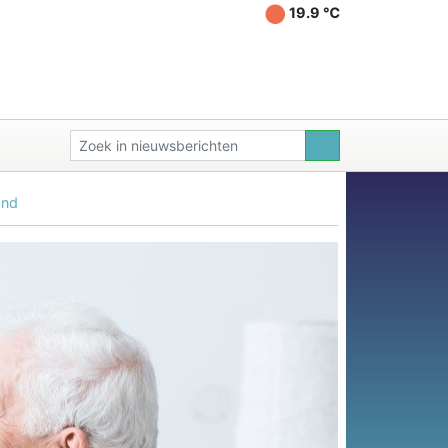
19.9 ℃
and