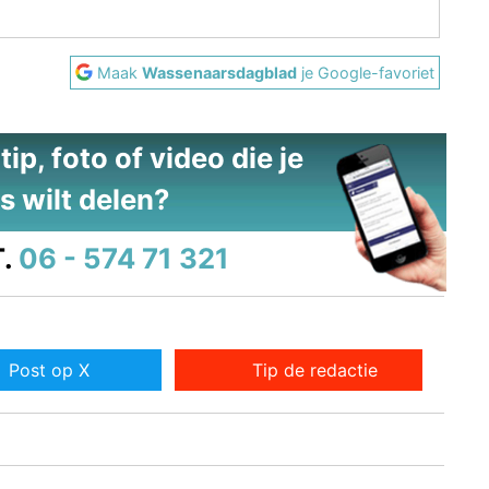
Maak
Wassenaarsdagblad
je Google-favoriet
ip, foto of video die je
s wilt delen?
.
06 - 574 71 321
Post op X
Tip de redactie