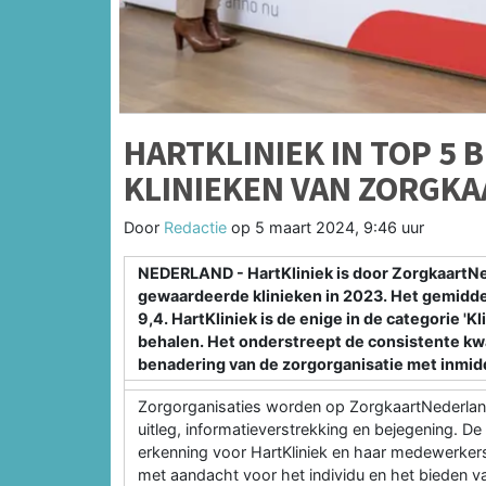
HARTKLINIEK IN TOP 5
KLINIEKEN VAN ZORGK
Door
Redactie
op
5 maart 2024, 9:46 uur
NEDERLAND - HartKliniek is door ZorgkaartNe
gewaardeerde klinieken in 2023. Het gemiddel
9,4. HartKliniek is de enige in de categorie 'Kli
behalen. Het onderstreept de consistente kwal
benadering van de zorgorganisatie met inmidd
Zorgorganisaties worden op ZorgkaartNederland
uitleg, informatieverstrekking en bejegening. D
erkenning voor HartKliniek en haar medewerkers.
met aandacht voor het individu en het bieden v