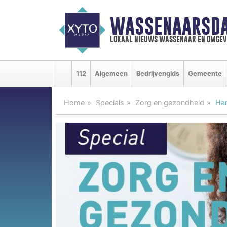
WASSENAARSDA
lokaal nieuws wassenaar en omgev
112
Algemeen
Bedrijvengids
Gemeente
Home
Specials
Zorg en gezondheid
Har