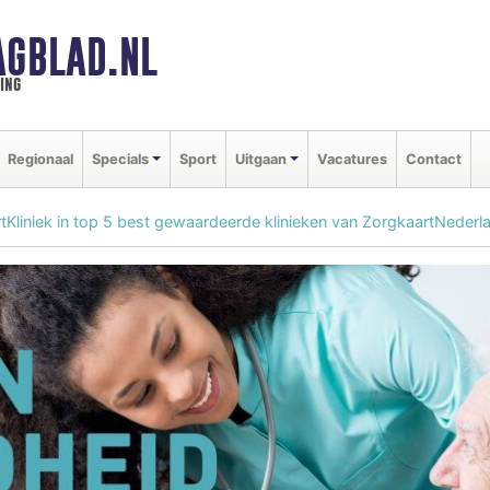
GBLAD.NL
ing
Regionaal
Specials
Sport
Uitgaan
Vacatures
Contact
tKliniek in top 5 best gewaardeerde klinieken van ZorgkaartNederl