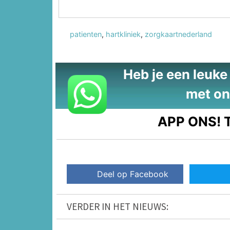
patienten
,
hartkliniek
,
zorgkaartnederland
Heb je een leuke t
met on
APP ONS!
T
Deel op Facebook
VERDER IN HET NIEUWS: