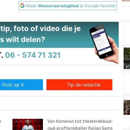
Maak
Wassenaarsdagblad
je Google-favoriet
ip, foto of video die je
s wilt delen?
.
06 - 574 71 321
Post op X
Tip de redactie
n
Van homerun tot theaterdebuut:
oud-profhonkballer Kalian Sams