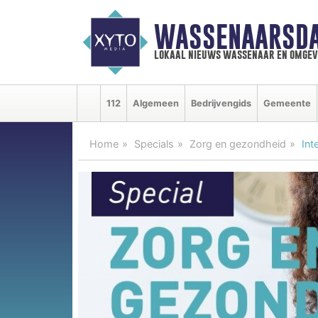
WASSENAARSDA
lokaal nieuws wassenaar en omgev
112
Algemeen
Bedrijvengids
Gemeente
Home
Specials
Zorg en gezondheid
Int