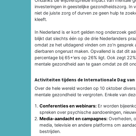
Ondanks de wijdverspreide impact van mentale ge
investeringen in geestelijke gezondheidszorg. In
niet de juiste zorg of durven ze geen hulp te zo
kleeft.
In Nederland is er kort gelden nog onderzoek ged
blijkt dat slechts één op de drie Nederlanders pra
omdat ze het uitdagend vinden om zo'n gesprek a
dierbaren ongerust maken. Opvallend is dat dit aant
percentage bij 65+'ers op 26% ligt. Ook zegt 22%
mentale gezondheid aan te gaan omdat ze dit ond
Activiteiten tijdens de Internationale Dag va
Over de hele wereld worden op 10 oktober divers
mentale gezondheid te vergroten. Enkele van deze a
Conferenties en webinars:
Er worden bijeenko
spreken over psychische aandoeningen, nieuwe
Media-aandacht en campagnes:
Overheden, or
media, televisie en andere platforms om aandac
bestrijden.