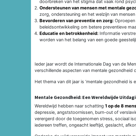
doorbreken van het stigma dat vaak rond psyc
Ondersteunen van mensen met mentale gez
zorg, ondersteuning en het welzijn van mensen
Bevorderen van preventie en zorg:
Oproepen t
beleidsontwikkeling om betere preventieve maa
Educatie en betrokkenheid:
Informatie verstr
worden van het belang van een goede geesteli
Ieder jaar wordt de Internationale Dag van de Me
verschillende aspecten van mentale gezondheid c
Het thema van dit jaar is ‘mentale gezondheid is e
Mentale Gezondheid: Een Wereldwijde Uitdag
Wereldwijd hebben naar schatting
1 op de 8 men
depressie, angststoornissen, burn-out of versl
verergerd door de toegenomen stress, sociaal i
iedereen treffen, ongeacht leeftijd, geslacht, afk