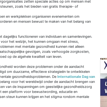
orgorganisaties zetten speciale acties op om mensen met
teunen, zoals het bieden van gratis therapie- of
en en werkplekken organiseren evenementen om
vorderen en mensen bewust te maken van het belang van
et dagelijks functioneren van individuen en samenlevingen.
 voor het welzijn, het kunnen omgaan met stress,
. Problemen met mentale gezondheid kunnen niet alleen
maatschappelijke gevolgen, zoals verhoogde zorgkosten,
loed op de algehele kwaliteit van leven.
ezondheid worden deze problemen onder de aandacht
gd om duurzame, effectieve strategieën te ontwikkelen
n mentale gezondheidsproblemen. De
Internationale Dag van
 belang voor het wereldwijd onder de aandacht brengen van
ken van de inspanningen om geestelijke gezondheidszorg
edt een platform voor bewustwording, educatie en
sen steun kunnen krijgen en het stigma rondom mentale