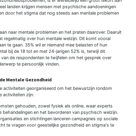
zondheidsproblemen, is er wereldwijd een groot tekort aan
 veel landen krijgen mensen met psychische aandoeningen
eken door het stigma dat nog steeds aan mentale problemen
aan naar mentale problemen en het praten daarover. Daaruit
at regelmatig over hun mentale welzijn. Dit komt vooral
an te gaan. 35% wil er niemand mee belasten of hun
al bij de 18 tot en met 24-jarigen 52% is, terwijl dit
 van de respondenten te twijfelen om het gesprek over
erwerp te persoonlijk vinden.
n de Mentale Gezondheid
e activiteiten georganiseerd om het bewustzijn rondom
ctiviteiten zijn:
msten gehouden, zowel fysiek als online, waar experts
 behandelingen en het bevorderen van psychisch welzijn.
ganisaties en stichtingen lanceren campagnes op sociale
ht te vragen voor geestelijke gezondheid en stigma's te