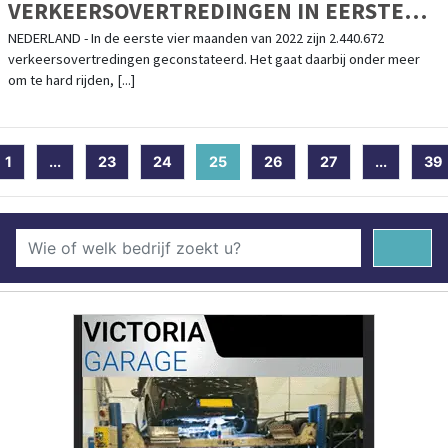
VERKEERSOVERTREDINGEN IN EERSTE
VIER MAANDEN 2022
NEDERLAND - In de eerste vier maanden van 2022 zijn 2.440.672
verkeersovertredingen geconstateerd. Het gaat daarbij onder meer
om te hard rijden, [...]
1
...
23
24
25
(current)
26
27
...
39