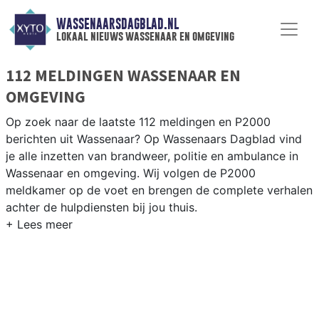
WASSENAARSDAGBLAD.NL
lokaal nieuws wassenaar en omgeving
112 MELDINGEN WASSENAAR EN
OMGEVING
Op zoek naar de laatste 112 meldingen en P2000
berichten uit Wassenaar? Op Wassenaars Dagblad vind
je alle inzetten van brandweer, politie en ambulance in
Wassenaar en omgeving. Wij volgen de P2000
meldkamer op de voet en brengen de complete verhalen
achter de hulpdiensten bij jou thuis.
P2000 MELDINGEN WASSENAAR
Van incidenten op de A44 en de N14 tot meldingen in
Wassenaar centrum, Kijkduin, Eikenduinen en langs de
Meijendel-duinen — onze redactie brengt het nieuws.