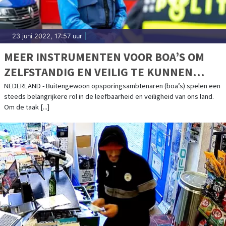
23 juni 2022, 17:57 uur
|
MEER INSTRUMENTEN VOOR BOA’S OM
ZELFSTANDIG EN VEILIG TE KUNNEN
WERKEN
NEDERLAND - Buitengewoon opsporingsambtenaren (boa’s) spelen een
steeds belangrijkere rol in de leefbaarheid en veiligheid van ons land.
Om de taak [...]