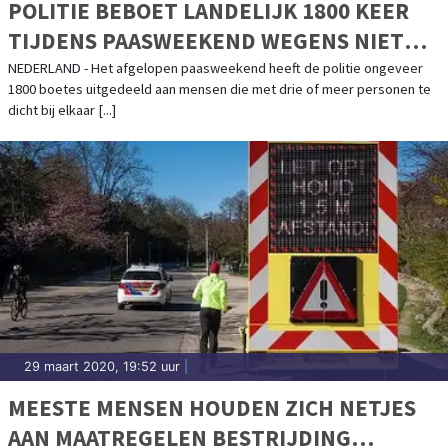
POLITIE BEBOET LANDELIJK 1800 KEER
TIJDENS PAASWEEKEND WEGENS NIET
NALEVEN MAATREGELEN
NEDERLAND - Het afgelopen paasweekend heeft de politie ongeveer
1800 boetes uitgedeeld aan mensen die met drie of meer personen te
dicht bij elkaar [...]
29 maart 2020, 19:52 uur
|
MEESTE MENSEN HOUDEN ZICH NETJES
AAN MAATREGELEN BESTRIJDING