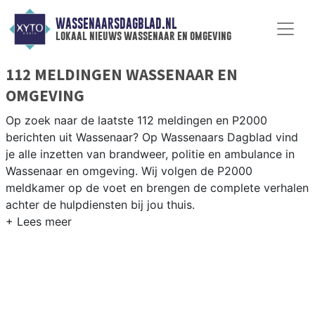
WASSENAARSDAGBLAD.NL
lokaal nieuws wassenaar en omgeving
112 MELDINGEN WASSENAAR EN
OMGEVING
Op zoek naar de laatste 112 meldingen en P2000
berichten uit Wassenaar? Op Wassenaars Dagblad vind
je alle inzetten van brandweer, politie en ambulance in
Wassenaar en omgeving. Wij volgen de P2000
meldkamer op de voet en brengen de complete verhalen
achter de hulpdiensten bij jou thuis.
P2000 MELDINGEN WASSENAAR
Van incidenten op de A44 en de N14 tot meldingen in
Wassenaar centrum, Kijkduin, Eikenduinen en langs de
Meijendel-duinen — onze redactie brengt het nieuws.