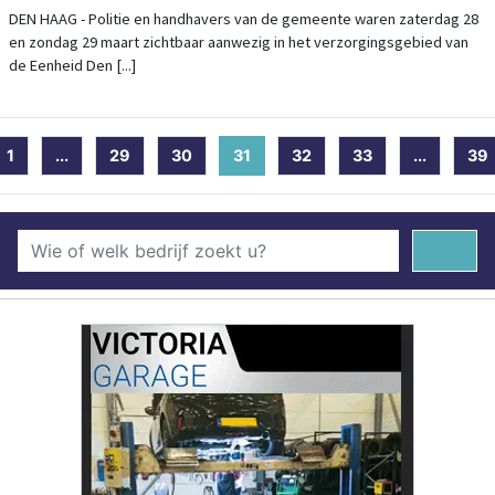
CORONA-VIRUS
DEN HAAG - Politie en handhavers van de gemeente waren zaterdag 28
en zondag 29 maart zichtbaar aanwezig in het verzorgingsgebied van
de Eenheid Den [...]
1
...
29
30
31
(current)
32
33
...
39