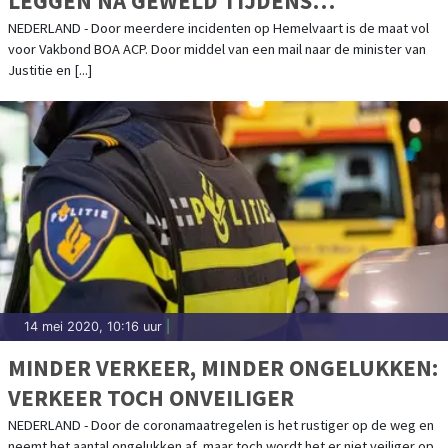
LEGGEN NA GEWELD TIJDENS
HEMELVAART: "DE MAAT IS VOL"
NEDERLAND - Door meerdere incidenten op Hemelvaart is de maat vol
voor Vakbond BOA ACP. Door middel van een mail naar de minister van
Justitie en [...]
14 mei 2020, 10:16 uur
|
MINDER VERKEER, MINDER ONGELUKKEN:
VERKEER TOCH ONVEILIGER
NEDERLAND - Door de coronamaatregelen is het rustiger op de weg en
neemt het aantal ongelukken af, maar toch wordt het er niet veiliger op.