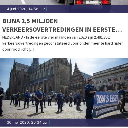
4 juni 2020, 14:58 uur
|
BIJNA 2,5 MILJOEN
VERKEERSOVERTREDINGEN IN EERSTE
VIER MAANDEN 2020
NEDERLAND - In de eerste vier maanden van 2020 zijn 2.481.352
verkeersovertredingen geconstateerd voor onder meer te hard rijden,
door rood licht [...]
30 mei 2020, 20:34 uur
|