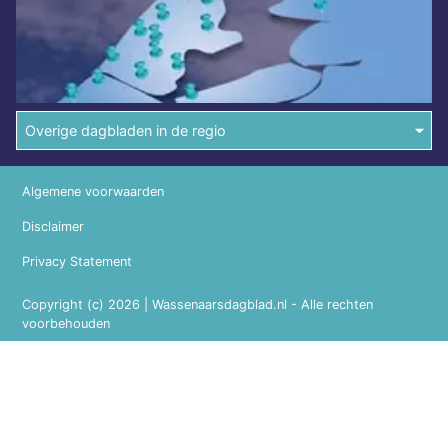
Overige dagbladen in de regio
Algemene voorwaarden
Disclaimer
Privacy Statement
Copyright (c) 2026 | Wassenaarsdagblad.nl - Alle rechten
voorbehouden