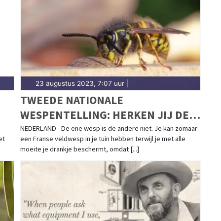
ijkduin.
23 augustus 2023, 7:07 uur
|
TWEEDE NATIONALE
WESPENTELLING: HERKEN JIJ DE
VELDWESP OF STADSREUS?
NEDERLAND - De ene wesp is de andere niet. Je kan zomaar
et
een Franse veldwesp in je tuin hebben terwijl je met alle
moeite je drankje beschermt, omdat [...]