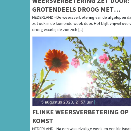
WEERSVERBETERING ZET DOOR:
GROTENDEELS DROOG MET
REGELMATIG ZON
NEDERLAND - De weersverbetering van de afgelopen d
zet ook in de komende week door. Het blijft vrijwel over
droog waarbij de zon zich [...]
5 augustus 2023, 21:57 uur
|
FLINKE WEERSVERBETERING OP
KOMST
NEDERLAND - Na een wisselvallige week en een kletsnat