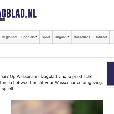
GBLAD.NL
ing
Regionaal
Specials
Sport
Uitgaan
Vacatures
Contact
aar? Op Wassenaars Dagblad vind je praktische
nten en het weerbericht voor Wassenaar en omgeving.
 speelt.
ENAAR
en in het villagepark en het weersbericht voor de