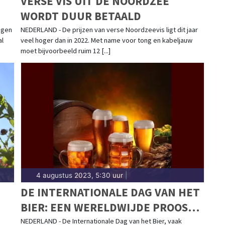
VERSE VIS UIT DE NOORDZEE
WORDT DUUR BETAALD
agen
NEDERLAND - De prijzen van verse Noordzeevis ligt dit jaar
al
veel hoger dan in 2022. Met name voor tong en kabeljauw
moet bijvoorbeeld ruim 12 [...]
4 augustus 2023, 5:30 uur
|
DE INTERNATIONALE DAG VAN HET
BIER: EEN WERELDWIJDE PROOST
OP EEN OUDE TRADITIE
NEDERLAND - De Internationale Dag van het Bier, vaak