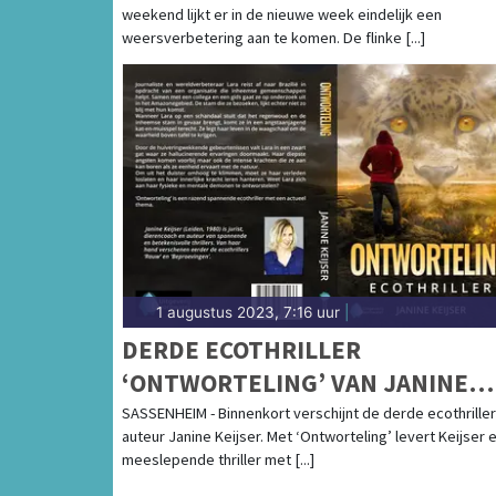
weekend lijkt er in de nieuwe week eindelijk een
weersverbetering aan te komen. De flinke [...]
1 augustus 2023, 7:16 uur
|
DERDE ECOTHRILLER
‘ONTWORTELING’ VAN JANINE
KEIJSER WERPT LICHT OP ACTU
SASSENHEIM - Binnenkort verschijnt de derde ecothriller
auteur Janine Keijser. Met ‘Ontworteling’ levert Keijser 
MILIEUTHEMA IN HET
meeslepende thriller met [...]
AMAZONEGEBIED