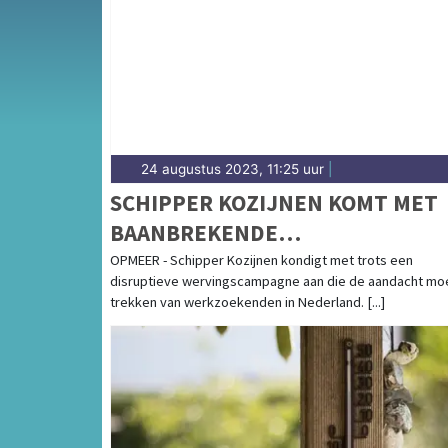
Wassenaarsche Duinen en de kuststreek bij K
24 augustus 2023, 11:25 uur
|
SCHIPPER KOZIJNEN KOMT MET
BAANBREKENDE
WERVINGSCAMPAGNE: BETAALD
OPMEER - Schipper Kozijnen kondigt met trots een
disruptieve wervingscampagne aan die de aandacht mo
SOLLICITEREN
trekken van werkzoekenden in Nederland. [...]