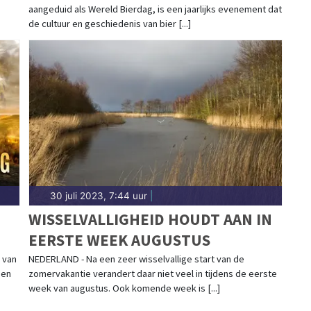
aangeduid als Wereld Bierdag, is een jaarlijks evenement dat
de cultuur en geschiedenis van bier [...]
30 juli 2023, 7:44 uur
|
WISSELVALLIGHEID HOUDT AAN IN
EERSTE WEEK AUGUSTUS
EEL
 van
NEDERLAND - Na een zeer wisselvallige start van de
een
zomervakantie verandert daar niet veel in tijdens de eerste
week van augustus. Ook komende week is [...]