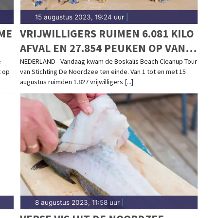
15 augustus 2023, 19:24 uur
|
ME
VRIJWILLIGERS RUIMEN 6.081 KILO
AFVAL EN 27.854 PEUKEN OP VAN
NOORDZEESTRANDEN
e
NEDERLAND - Vandaag kwam de Boskalis Beach Cleanup Tour
t op
van Stichting De Noordzee ten einde. Van 1 tot en met 15
augustus ruimden 1.827 vrijwilligers [...]
8 augustus 2023, 11:58 uur
|