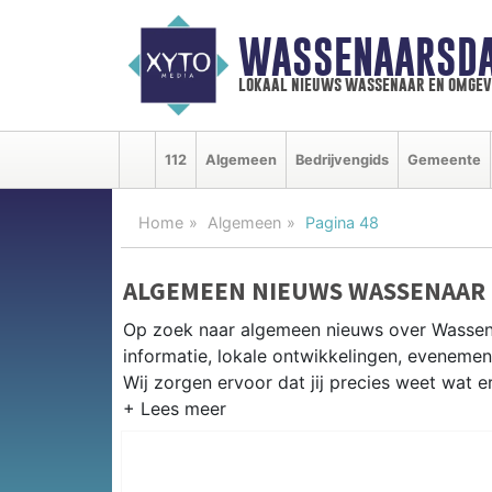
WASSENAARSDA
lokaal nieuws wassenaar en omgev
112
Algemeen
Bedrijvengids
Gemeente
Home
Algemeen
Pagina 48
ALGEMEEN NIEUWS WASSENAAR
Op zoek naar algemeen nieuws over Wassen
informatie, lokale ontwikkelingen, eveneme
Wij zorgen ervoor dat jij precies weet wat er
PRAKTISCHE INFORMATIE WASS
Van werkzaamheden op de A44 tot evenement