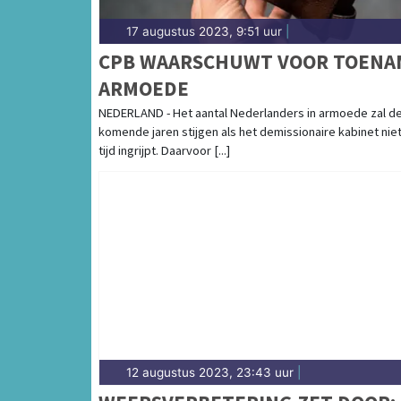
17 augustus 2023, 9:51 uur
|
CPB WAARSCHUWT VOOR TOENA
ARMOEDE
NEDERLAND - Het aantal Nederlanders in armoede zal d
komende jaren stijgen als het demissionaire kabinet nie
tijd ingrijpt. Daarvoor [...]
12 augustus 2023, 23:43 uur
|