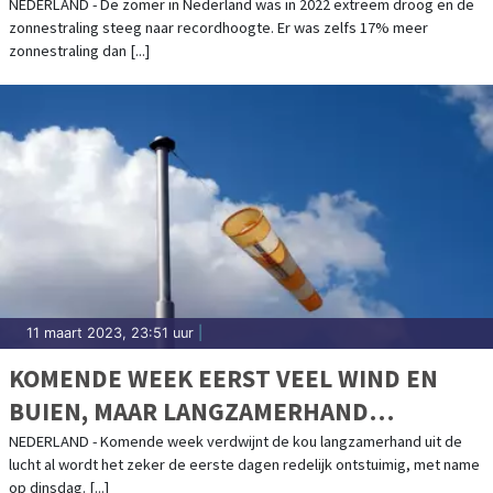
NEDERLAND - De zomer in Nederland was in 2022 extreem droog en de
zonnestraling steeg naar recordhoogte. Er was zelfs 17% meer
zonnestraling dan [...]
11 maart 2023, 23:51 uur
|
KOMENDE WEEK EERST VEEL WIND EN
BUIEN, MAAR LANGZAMERHAND
TEMPERATUURSTIJGING
NEDERLAND - Komende week verdwijnt de kou langzamerhand uit de
lucht al wordt het zeker de eerste dagen redelijk ontstuimig, met name
op dinsdag. [...]