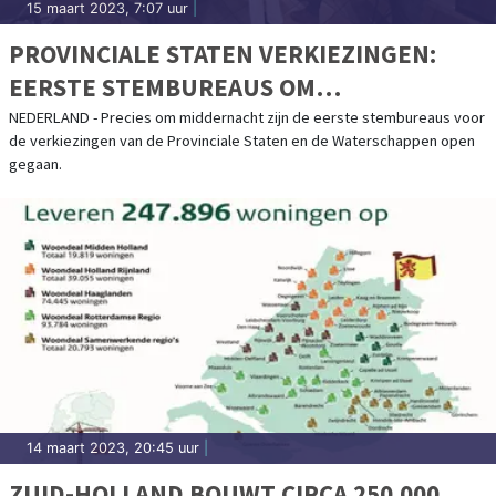
15 maart 2023, 7:07 uur
|
PROVINCIALE STATEN VERKIEZINGEN:
EERSTE STEMBUREAUS OM
MIDDERNACHT AL GEOPEND
NEDERLAND - Precies om middernacht zijn de eerste stembureaus voor
de verkiezingen van de Provinciale Staten en de Waterschappen open
gegaan.
14 maart 2023, 20:45 uur
|
ZUID-HOLLAND BOUWT CIRCA 250.000