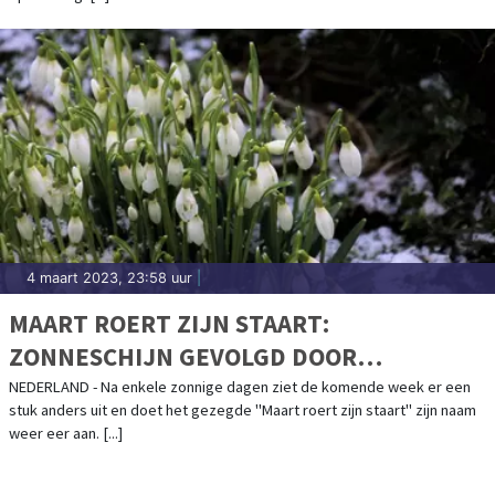
4 maart 2023, 23:58 uur
|
MAART ROERT ZIJN STAART:
ZONNESCHIJN GEVOLGD DOOR
(WINTERSE) BUIEN
NEDERLAND - Na enkele zonnige dagen ziet de komende week er een
stuk anders uit en doet het gezegde "Maart roert zijn staart" zijn naam
weer eer aan. [...]