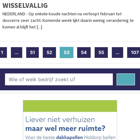
WISSELVALLIG
NEDERLAND - Op enkele koude nachten na verloopt februari tot
dusverre zeer zacht. Komende week lijkt daarin weinig verandering te
komen al blijft het [...]
1
...
51
52
53
(current)
54
55
...
107