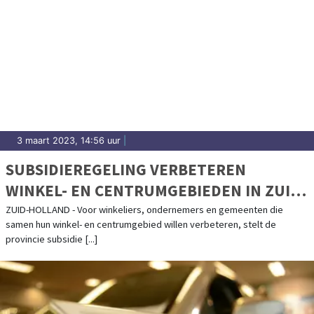
3 maart 2023, 14:56 uur
|
SUBSIDIEREGELING VERBETEREN
WINKEL- EN CENTRUMGEBIEDEN IN ZUID-
HOLLAND OPENGESTELD
ZUID-HOLLAND - Voor winkeliers, ondernemers en gemeenten die
samen hun winkel- en centrumgebied willen verbeteren, stelt de
provincie subsidie [...]