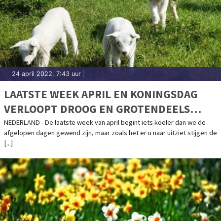
24 april 2022, 7:43 uur
|
LAATSTE WEEK APRIL EN KONINGSDAG
VERLOOPT DROOG EN GROTENDEELS
ZONNIG
NEDERLAND - De laatste week van april begint iets koeler dan we de
afgelopen dagen gewend zijn, maar zoals het er u naar uitziet stijgen de
[...]