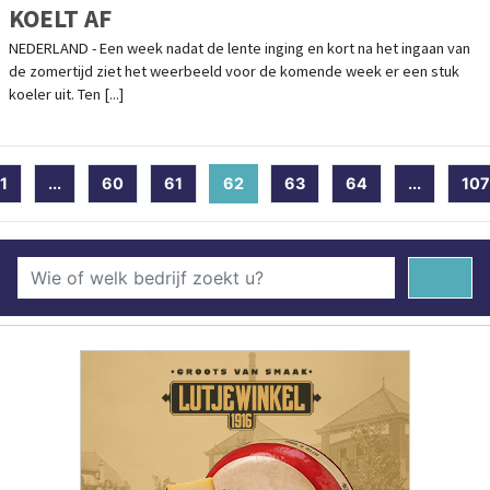
KOELT AF
NEDERLAND - Een week nadat de lente inging en kort na het ingaan van
de zomertijd ziet het weerbeeld voor de komende week er een stuk
koeler uit. Ten [...]
1
...
60
61
62
(current)
63
64
...
107