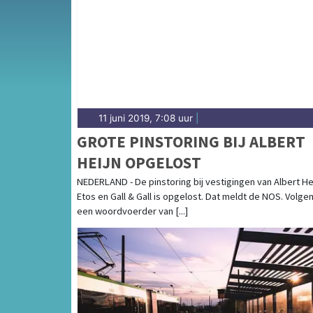
Wassenaarsche Duinen en de kuststreek bij K
11 juni 2019, 7:08 uur
|
GROTE PINSTORING BIJ ALBERT
HEIJN OPGELOST
NEDERLAND - De pinstoring bij vestigingen van Albert Hei
Etos en Gall & Gall is opgelost. Dat meldt de NOS. Volge
een woordvoerder van [...]