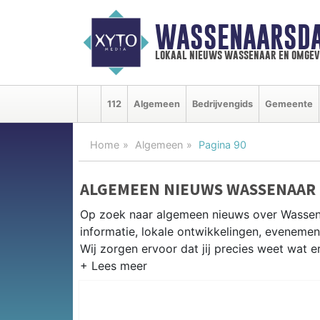
WASSENAARSDA
lokaal nieuws wassenaar en omgev
112
Algemeen
Bedrijvengids
Gemeente
Home
Algemeen
Pagina 90
ALGEMEEN NIEUWS WASSENAAR
Op zoek naar algemeen nieuws over Wassen
informatie, lokale ontwikkelingen, eveneme
Wij zorgen ervoor dat jij precies weet wat er
PRAKTISCHE INFORMATIE WASS
Van werkzaamheden op de A44 tot evenement