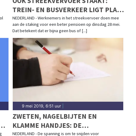
OOK STREEKVERVOER STAAKT:
TREIN- EN BUSVERKEER LIGT PLAT
OP 28 MEI
ol
NEDERLAND - Werknemers in het streekvervoer doen mee
aan de staking voor een beter pensioen op dinsdag 28 mei.
Dat betekent dat er bijna geen bus of [...]
9 mei 2019, 6:51 uur
|
ZWETEN, NAGELBIJTEN EN
T
KLAMME HANDJES: DE
EINDEXAMENS GAAN VAN START
g
NEDERLAND - De spanning is om te snijden voor