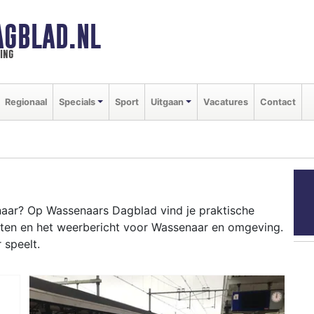
GBLAD.NL
ing
Regionaal
Specials
Sport
Uitgaan
Vacatures
Contact
aar? Op Wassenaars Dagblad vind je praktische
nten en het weerbericht voor Wassenaar en omgeving.
 speelt.
ENAAR
en in het villagepark en het weersbericht voor de