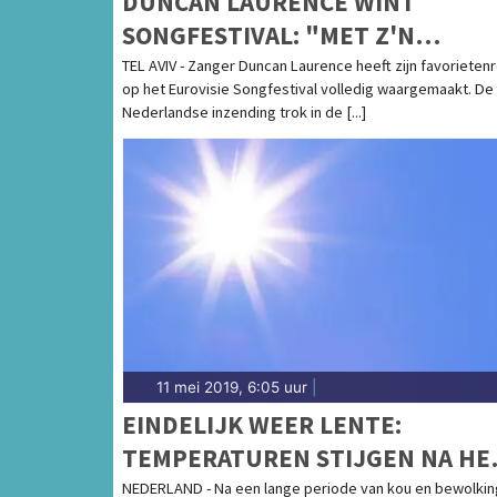
DUNCAN LAURENCE WINT
SONGFESTIVAL: "MET Z'N
MUZIKALE KLASSE EUROPA
TEL AVIV - Zanger Duncan Laurence heeft zijn favorietenr
op het Eurovisie Songfestival volledig waargemaakt. De
VEROVERD"
Nederlandse inzending trok in de [...]
11 mei 2019, 6:05 uur
|
EINDELIJK WEER LENTE:
TEMPERATUREN STIJGEN NA HE
WEEKEND RICHTING 20 GRADEN
NEDERLAND - Na een lange periode van kou en bewolkin