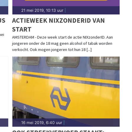
21 mei 2019, 10:13 uur
|
US
ACTIEWEEK NIXZONDERID VAN
START
mei
AMSTERDAM - Deze week start de actie NIXzonderID. Aan
jongeren onder de 18 mag geen alcohol of tabak worden
verkocht. Ook mogen jongeren tot hun 18 [...]
16 mei 2019, 6:40 uur
|