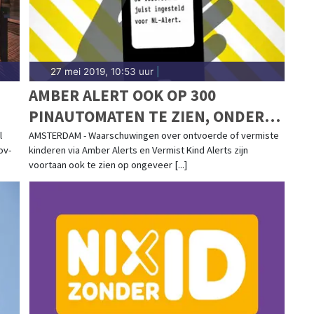
27 mei 2019, 10:53 uur
|
AMBER ALERT OOK OP 300
PINAUTOMATEN TE ZIEN, ONDER
MEER OP SCHIPHOL
l
AMSTERDAM - Waarschuwingen over ontvoerde of vermiste
ov-
kinderen via Amber Alerts en Vermist Kind Alerts zijn
voortaan ook te zien op ongeveer [...]