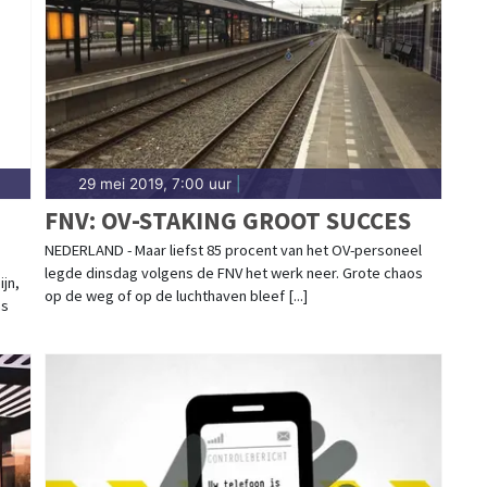
ijkduin.
29 mei 2019, 7:00 uur
|
FNV: OV-STAKING GROOT SUCCES
NEDERLAND - Maar liefst 85 procent van het OV-personeel
legde dinsdag volgens de FNV het werk neer. Grote chaos
jn,
op de weg of op de luchthaven bleef [...]
ns