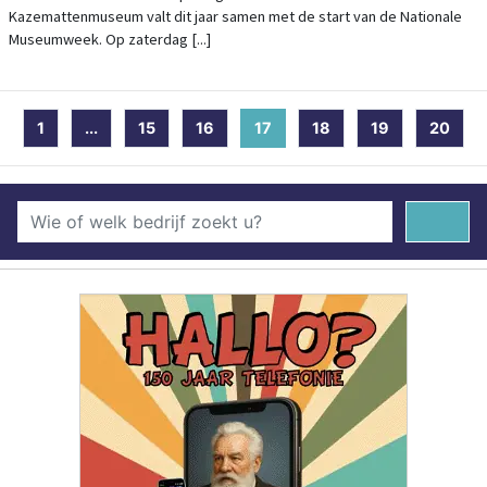
Kazemattenmuseum valt dit jaar samen met de start van de Nationale
Museumweek. Op zaterdag [...]
1
...
15
16
17
(current)
18
19
20