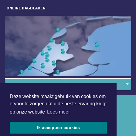
ONLINE DAGBLADEN
Overige dagbladen in de regio
Deze website maakt gebruik van cookies om
Algemene voorwaarden
ervoor te zorgen dat u de beste ervaring krijgt
op onze website
Lees meer
Disclaimer
Privacy Statement
Ik accepteer cookies