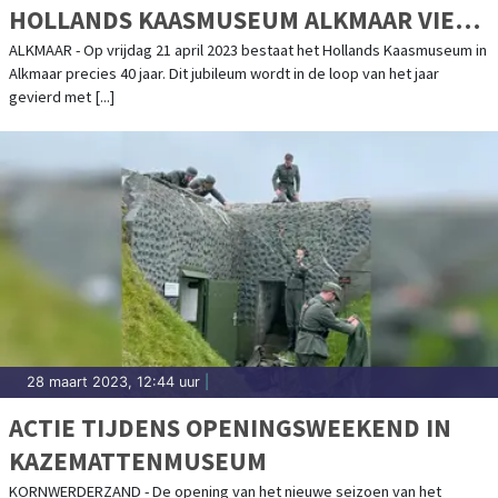
HOLLANDS KAASMUSEUM ALKMAAR VIERT
40-JARIG JUBILEUM
ALKMAAR - Op vrijdag 21 april 2023 bestaat het Hollands Kaasmuseum in
Alkmaar precies 40 jaar. Dit jubileum wordt in de loop van het jaar
gevierd met [...]
28 maart 2023, 12:44 uur
|
ACTIE TIJDENS OPENINGSWEEKEND IN
KAZEMATTENMUSEUM
KORNWERDERZAND - De opening van het nieuwe seizoen van het