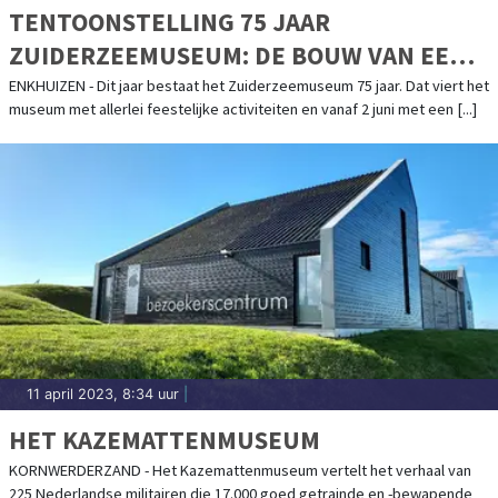
TENTOONSTELLING 75 JAAR
ZUIDERZEEMUSEUM: DE BOUW VAN EEN
BUITENGEWOON BIJZONDER
ENKHUIZEN - Dit jaar bestaat het Zuiderzeemuseum 75 jaar. Dat viert het
museum met allerlei feestelijke activiteiten en vanaf 2 juni met een [...]
MUSEUMDORP
11 april 2023, 8:34 uur
|
HET KAZEMATTENMUSEUM
KORNWERDERZAND - Het Kazemattenmuseum vertelt het verhaal van
225 Nederlandse militairen die 17.000 goed getrainde en -bewapende