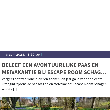
6 april 2023, 15:39 uur
|
BELEEF EEN AVONTUURLIJKE PAAS EN
MEIVAKANTIE BIJ ESCAPE ROOM SCHAGEN
& CITY ADVENTURES!
Vergeet het traditionele eieren zoeken, dit jaar ga je voor een echte
uitdaging tijdens de paasdagen en meivakantie! Escape Room Schagen
en City [...]