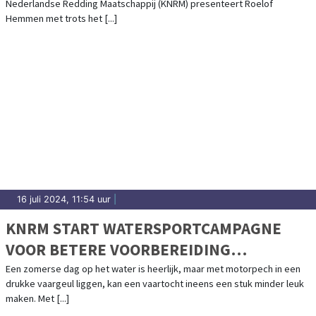
Nederlandse Redding Maatschappij (KNRM) presenteert Roelof
Hemmen met trots het [...]
16 juli 2024, 11:54 uur
|
KNRM START WATERSPORTCAMPAGNE
VOOR BETERE VOORBEREIDING
WATERSPORTERS: IEDEREEN VEILIG HET
Een zomerse dag op het water is heerlijk, maar met motorpech in een
drukke vaargeul liggen, kan een vaartocht ineens een stuk minder leuk
WATER OP!
maken. Met [...]