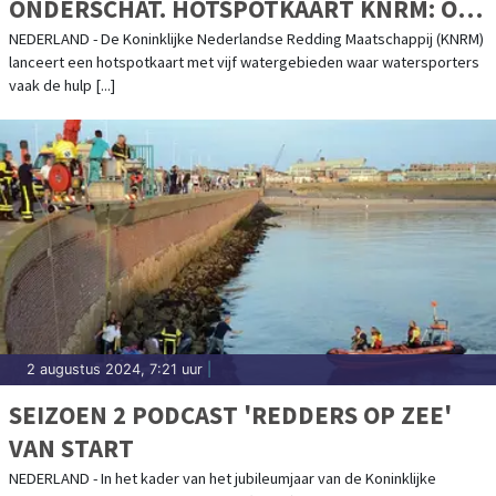
ONDERSCHAT. HOTSPOTKAART KNRM: OP
DEZE PLEKKEN RAKEN WATERSPORTERS
NEDERLAND - De Koninklijke Nederlandse Redding Maatschappij (KNRM)
lanceert een hotspotkaart met vijf watergebieden waar watersporters
IN PROBLEMEN.
vaak de hulp [...]
2 augustus 2024, 7:21 uur
|
SEIZOEN 2 PODCAST 'REDDERS OP ZEE'
VAN START
NEDERLAND - In het kader van het jubileumjaar van de Koninklijke