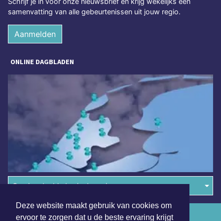
Schrijf je in voor onze nieuwsbrief en krijg wekelijks een
samenvatting van alle gebeurtenissen uit jouw regio.
Aanmelden
ONLINE DAGBLADEN
Overige dagbladen in de regio
Deze website maakt gebruik van cookies om
Algemene voorwaarden
ervoor te zorgen dat u de beste ervaring krijgt