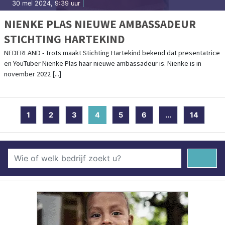
30 mei 2024, 9:39 uur
|
NIENKE PLAS NIEUWE AMBASSADEUR
STICHTING HARTEKIND
NEDERLAND - Trots maakt Stichting Hartekind bekend dat presentatrice
en YouTuber Nienke Plas haar nieuwe ambassadeur is. Nienke is in
november 2022 [...]
1
2
3
4
(current)
5
6
...
14