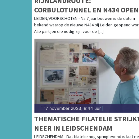
RIJNLANDROUTE:
CORBULOTUNNEL EN N434 OPEN
OP 5 JULI
LEIDEN/VOORSCHOTEN - Na 7 jaar bouwen is de datum
bekend waarop de nieuwe N434 bij Leiden geopend wor
Alle partijen die nodig zijn voor de [...]
17 november 2023, 8:44 uur
|
THEMATISCHE FILATELIE STRIJK
NEER IN LEIDSCHENDAM
LEIDSCHENDAM - Dat filatelie nog springlevend is laat e