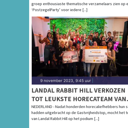
groep enthousiaste thematische verzamelaars zien op 
‘PostzegelParty’ voor iedere [...]
9 november 2023, 9:45 uur
|
LANDAL RABBIT HILL VERKOZEN
TOT LEUKSTE HORECATEAM VAN
NEDERLAND 2023
NEDERLAND - Nadat honderden horecaliefhebbers hun 
hadden uitgebracht op de Gastvrijheidstop, mocht het 
van Landal Rabbit Hill op het podium [...]