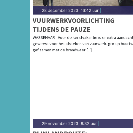
28 december 2023, 16:42 uur
|
VUURWERKVOORLICHTING
TIJDENS DE PAUZE
WASSENAAR - Voor de kerstvakantie is er extra aandach
geweest voor het afsteken van vuurwerk. gro-up buurt
gaf samen met de brandweer [...]
29 november 2023, 8:32 uur
|