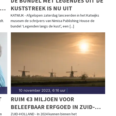
DE BUNDEL MET LEGENDES UIT DE
KUSTSTREEK IS NU UIT
KATWIJK - Afgelopen zaterdag lanceerden in het Katwijks
dt.
museum de schrijvers van Nimisa Publishing House de
bundel ‘Legenden langs de kust’, een [...]
10 november 2023, 6:16 uur
|
T
RUIM €3 MILJOEN VOOR
BELEEFBAAR ERFGOED IN ZUID-
HOLLAND
en
ZUID-HOLLAND - In 2024 kunnen binnen het