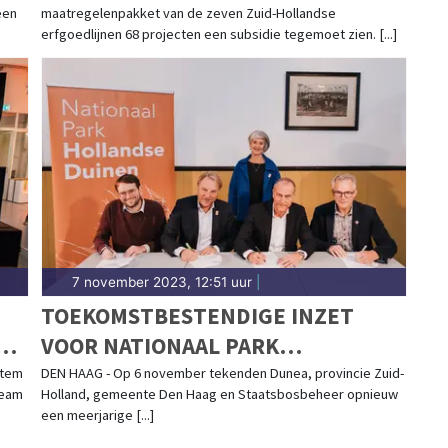
een
maatregelenpakket van de zeven Zuid-Hollandse
erfgoedlijnen 68 projecten een subsidie tegemoet zien. [...]
7 november 2023, 12:51 uur
|
TOEKOMSTBESTENDIGE INZET
VOOR NATIONAAL PARK
HOLLANDSE DUINEN DOOR
stem
DEN HAAG - Op 6 november tekenden Dunea, provincie Zuid-
team
Holland, gemeente Den Haag en Staatsbosbeheer opnieuw
HERNIEUWDE SAMENWERKING
een meerjarige [...]