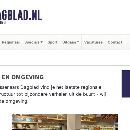
GBLAD.NL
ing
Regionaal
Specials
Sport
Uitgaan
Vacatures
Contact
 EN OMGEVING
senaars Dagblad vind je het laatste regionale
uctuur tot bijzondere verhalen uit de buurt - wij
jde omgeving.
uit Den Haag, Voorschoten, Katwijk en andere