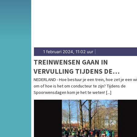
gemeenten in de Haagse regio.
1 februari 2024, 11:02 uur
|
TREINWENSEN GAAN IN
VERVULLING TIJDENS DE
SPOORWENSDAGEN
NEDERLAND - Hoe bestuur je een trein, hoe zet je een w
om of hoe is het om conducteur te zijn? Tijdens de
Spoorwensdagen kom je het te weten! [...]