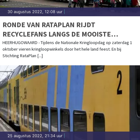
30 augustus 2022, 12:08 uur
|
RONDE VAN RATAPLAN RIJDT
RECYCLEFANS LANGS DE MOOISTE
KRINGLOOPKOOPJES
HEERHUGOWAARD - Tijdens de Nationale Kringloopdag op zaterdag 1
oktober vieren kringloopwinkels door het hele land feest. En bij
Stichting RataPlan [...]
25 augustus 2022, 21:34 uur
|