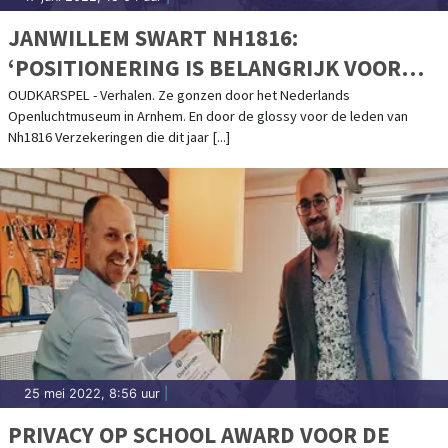
JANWILLEM SWART NH1816:
‘POSITIONERING IS BELANGRIJK VOOR
ADVISEURS’
OUDKARSPEL - Verhalen. Ze gonzen door het Nederlands
Openluchtmuseum in Arnhem. En door de glossy voor de leden van
Nh1816 Verzekeringen die dit jaar [...]
25 mei 2022, 8:56 uur
|
PRIVACY OP SCHOOL AWARD VOOR DE