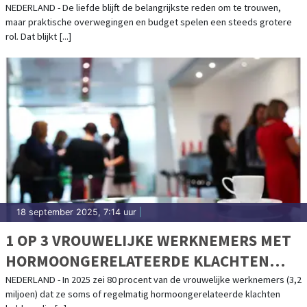
NEDERLAND - De liefde blijft de belangrijkste reden om te trouwen,
maar praktische overwegingen en budget spelen een steeds grotere
rol. Dat blijkt [...]
18 september 2025, 7:14 uur
|
1 OP 3 VROUWELIJKE WERKNEMERS MET
HORMOONGERELATEERDE KLACHTEN
VERBERGT DEZE
NEDERLAND - In 2025 zei 80 procent van de vrouwelijke werknemers (3,2
miljoen) dat ze soms of regelmatig hormoongerelateerde klachten