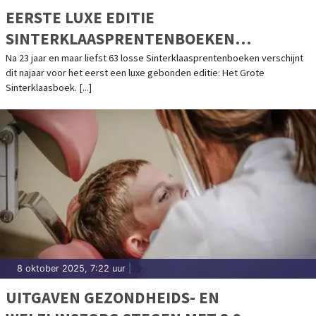
EERSTE LUXE EDITIE
SINTERKLAASPRENTENBOEKEN
GEBUNDELD
Na 23 jaar en maar liefst 63 losse Sinterklaasprentenboeken verschijnt
dit najaar voor het eerst een luxe gebonden editie: Het Grote
Sinterklaasboek. [...]
8 oktober 2025, 7:22 uur
|
UITGAVEN GEZONDHEIDS- EN