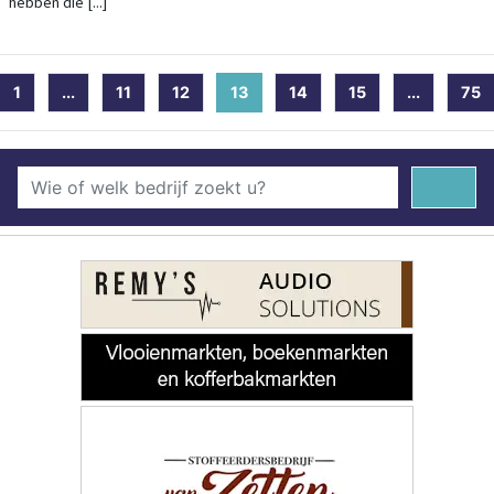
hebben die [...]
1
...
11
12
13
(current)
14
15
...
75