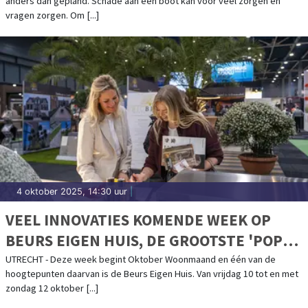
anders dan gepland. Schade aan een boot kan voor veel zorgen en
vragen zorgen. Om [...]
4 oktober 2025, 14:30 uur
|
VEEL INNOVATIES KOMENDE WEEK OP
BEURS EIGEN HUIS, DE GROOTSTE 'POP
UP SHOP' VOOR WONEN, BOUWEN EN
UTRECHT - Deze week begint Oktober Woonmaand en één van de
hoogtepunten daarvan is de Beurs Eigen Huis. Van vrijdag 10 tot en met
VERBOUWEN
zondag 12 oktober [...]