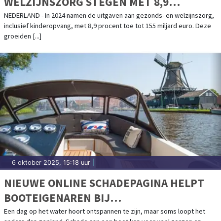
WELZIJNSZORG STEGEN MET 8,9
PROCENT IN 2024
NEDERLAND - In 2024 namen de uitgaven aan gezonds- en welzijnszorg,
inclusief kinderopvang, met 8,9 procent toe tot 155 miljard euro. Deze
groeiden [...]
6 oktober 2025, 15:18 uur
|
NIEUWE ONLINE SCHADEPAGINA HELPT
BOOTEIGENAREN BIJ
SCHADEAFHANDELING
Een dag op het water hoort ontspannen te zijn, maar soms loopt het