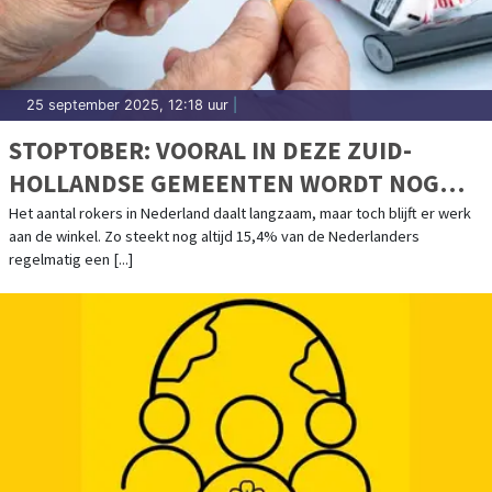
25 september 2025, 12:18 uur
|
STOPTOBER: VOORAL IN DEZE ZUID-
HOLLANDSE GEMEENTEN WORDT NOG
VOLOP GEROOKT
Het aantal rokers in Nederland daalt langzaam, maar toch blijft er werk
aan de winkel. Zo steekt nog altijd 15,4% van de Nederlanders
regelmatig een [...]