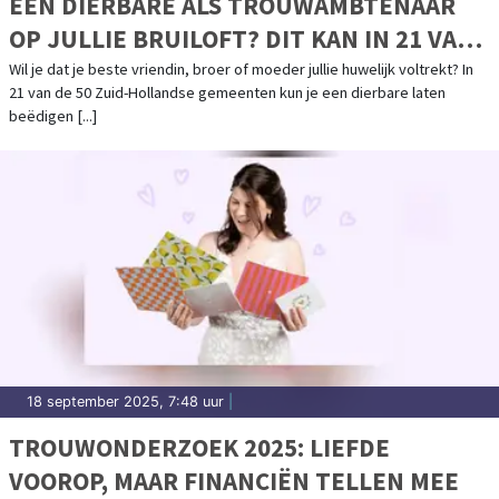
EEN DIERBARE ALS TROUWAMBTENAAR
OP JULLIE BRUILOFT? DIT KAN IN 21 VAN
DE 50 ZUID-HOLLANDSE GEMEENTEN
Wil je dat je beste vriendin, broer of moeder jullie huwelijk voltrekt? In
21 van de 50 Zuid-Hollandse gemeenten kun je een dierbare laten
beëdigen [...]
18 september 2025, 7:48 uur
|
TROUWONDERZOEK 2025: LIEFDE
VOOROP, MAAR FINANCIËN TELLEN MEE