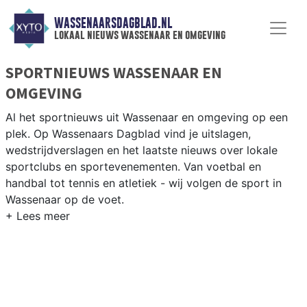
WASSENAARSDAGBLAD.NL
lokaal nieuws wassenaar en omgeving
SPORTNIEUWS WASSENAAR EN
OMGEVING
Al het sportnieuws uit Wassenaar en omgeving op een
plek. Op Wassenaars Dagblad vind je uitslagen,
wedstrijdverslagen en het laatste nieuws over lokale
sportclubs en sportevenementen. Van voetbal en
handbal tot tennis en atletiek - wij volgen de sport in
Wassenaar op de voet.
LOKALE SPORT WASSENAAR
Van WSV Wassenaar en TennisWassenaar tot golfen op
de Haagsche Golf Club en rijden op de manege in de
Wassenaarse buitengebieden. Blijf op de hoogte van alle
sportieve uitslagen en prestaties in Wassenaar.