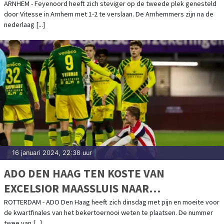
ARNHEM - Feyenoord heeft zich steviger op de tweede plek genesteld
door Vitesse in Arnhem met 1-2 te verslaan. De Arnhemmers zijn na de
nederlaag [...]
16 januari 2024, 22:38 uur
|
ADO DEN HAAG TEN KOSTE VAN
EXCELSIOR MAASSLUIS NAAR
KWARTFINALE
ROTTERDAM - ADO Den Haag heeft zich dinsdag met pijn en moeite voor
de kwartfinales van het bekertoernooi weten te plaatsen. De nummer
twee van [...]