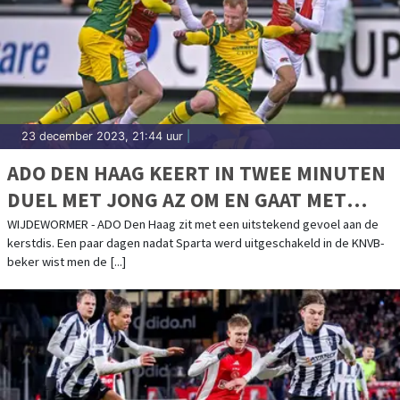
23 december 2023, 21:44 uur
|
ADO DEN HAAG KEERT IN TWEE MINUTEN
DUEL MET JONG AZ OM EN GAAT MET
GOED GEVOEL WINTERSTOP IN
WIJDEWORMER - ADO Den Haag zit met een uitstekend gevoel aan de
kerstdis. Een paar dagen nadat Sparta werd uitgeschakeld in de KNVB-
beker wist men de [...]