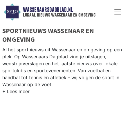
WASSENAARSDAGBLAD.NL
lokaal nieuws wassenaar en omgeving
SPORTNIEUWS WASSENAAR EN
OMGEVING
Al het sportnieuws uit Wassenaar en omgeving op een
plek. Op Wassenaars Dagblad vind je uitslagen,
wedstrijdverslagen en het laatste nieuws over lokale
sportclubs en sportevenementen. Van voetbal en
handbal tot tennis en atletiek - wij volgen de sport in
Wassenaar op de voet.
LOKALE SPORT WASSENAAR
Van WSV Wassenaar en TennisWassenaar tot golfen op
de Haagsche Golf Club en rijden op de manege in de
Wassenaarse buitengebieden. Blijf op de hoogte van alle
sportieve uitslagen en prestaties in Wassenaar.