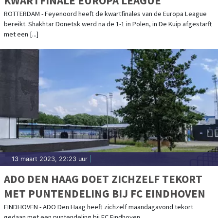
KWARTFINALE EUROPA LEAGUE
ROTTERDAM - Feyenoord heeft de kwartfinales van de Europa League
bereikt. Shakhtar Donetsk werd na de 1-1 in Polen, in De Kuip afgestarft
met een [...]
13 maart 2023, 22:23 uur
|
ADO DEN HAAG DOET ZICHZELF TEKORT
MET PUNTENDELING BIJ FC EINDHOVEN
EINDHOVEN - ADO Den Haag heeft zichzelf maandagavond tekort
gedaan met een puntendeling bij FC Eindhoven.