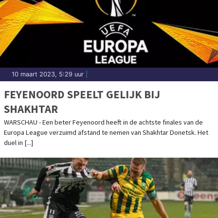
10 maart 2023, 5:29 uur
|
FEYENOORD SPEELT GELIJK BIJ
SHAKHTAR
WARSCHAU - Een beter Feyenoord heeft in de achtste finales van de
Europa League verzuimd afstand te nemen van Shakhtar Donetsk. Het
duel in [...]