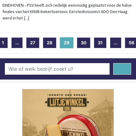
EINDHOVEN - PSV heeft zich redelijk eenvoudig geplaatst voor de halve
finales van het KNVB-bekertoernooi. Eerstedivisionist ADO Den Haag
werd in het [...]
1
...
27
28
29
(current)
30
31
...
56