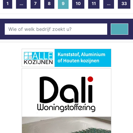
1
...
7
8
9
(current)
10
11
...
33