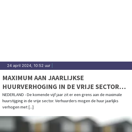
24 april 2024, 10:52 uur
|
MAXIMUM AAN JAARLIJKSE
HUURVERHOGING IN DE VRIJE SECTOR
BLIJFT GELDEN TOT 1 MEI 2029
NEDERLAND - De komende vijf jaar zit er een grens aan de maximale
huurstijging in de vrije sector. Verhuurders mogen de huur jaarlijks
verhogen met [...]