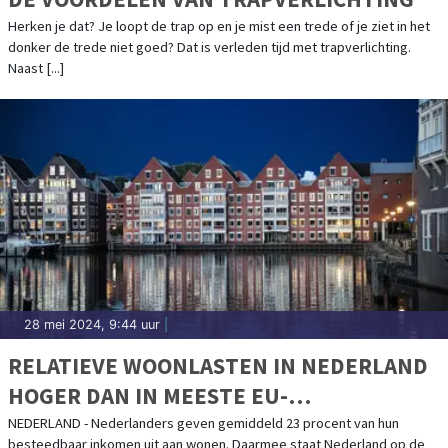
Herken je dat? Je loopt de trap op en je mist een trede of je ziet in het
donker de trede niet goed? Dat is verleden tijd met trapverlichting.
Naast [...]
28 mei 2024, 9:44 uur
|
RELATIEVE WOONLASTEN IN NEDERLAND
HOGER DAN IN MEESTE EU-
LANDENWONEN
NEDERLAND - Nederlanders geven gemiddeld 23 procent van hun
besteedbaar inkomen uit aan wonen. Daarmee staat Nederland op de