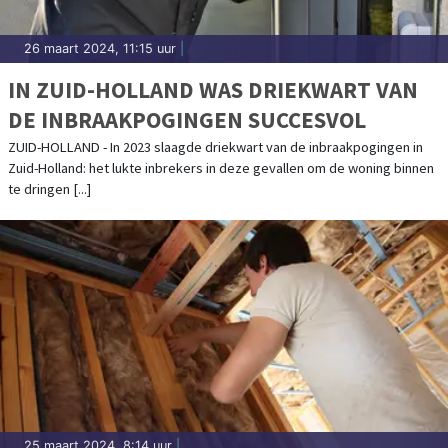
26 maart 2024, 11:15 uur
|
IN ZUID-HOLLAND WAS DRIEKWART VAN
DE INBRAAKPOGINGEN SUCCESVOL
ZUID-HOLLAND - In 2023 slaagde driekwart van de inbraakpogingen in
Zuid-Holland: het lukte inbrekers in deze gevallen om de woning binnen
te dringen [...]
25 maart 2024, 8:14 uur
|