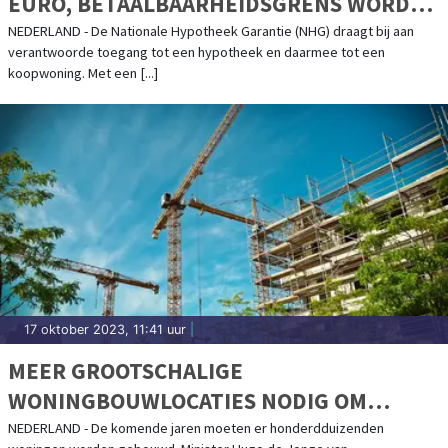
EURO, BETAALBAARHEIDSGRENS WORDT
390.000 EURO
NEDERLAND - De Nationale Hypotheek Garantie (NHG) draagt bij aan
verantwoorde toegang tot een hypotheek en daarmee tot een
koopwoning. Met een [...]
17 oktober 2023, 11:41 uur
|
MEER GROOTSCHALIGE
WONINGBOUWLOCATIES NODIG OM
TOEKOMSTIG WONINGTEKORT OP TE
NEDERLAND - De komende jaren moeten er honderdduizenden