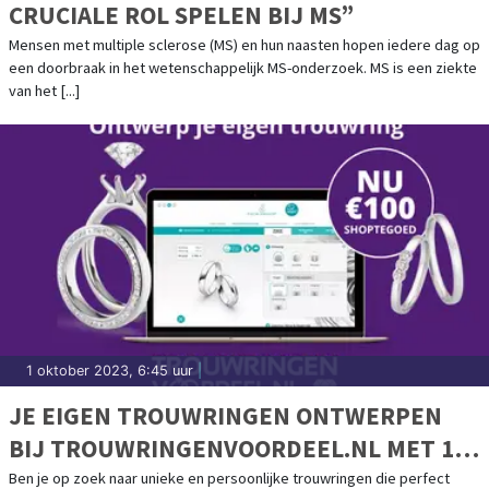
CRUCIALE ROL SPELEN BIJ MS”
Mensen met multiple sclerose (MS) en hun naasten hopen iedere dag op
een doorbraak in het wetenschappelijk MS-onderzoek. MS is een ziekte
van het [...]
1 oktober 2023, 6:45 uur
|
JE EIGEN TROUWRINGEN ONTWERPEN
BIJ TROUWRINGENVOORDEEL.NL MET 100
EURO SHOPTEGOED
Ben je op zoek naar unieke en persoonlijke trouwringen die perfect