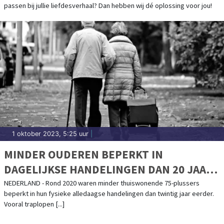
passen bij jullie liefdesverhaal? Dan hebben wij dé oplossing voor jou!
1 oktober 2023, 5:25 uur
|
MINDER OUDEREN BEPERKT IN
DAGELIJKSE HANDELINGEN DAN 20 JAAR
GELEDEN
NEDERLAND - Rond 2020 waren minder thuiswonende 75-plussers
beperkt in hun fysieke alledaagse handelingen dan twintig jaar eerder.
Vooral traplopen [...]