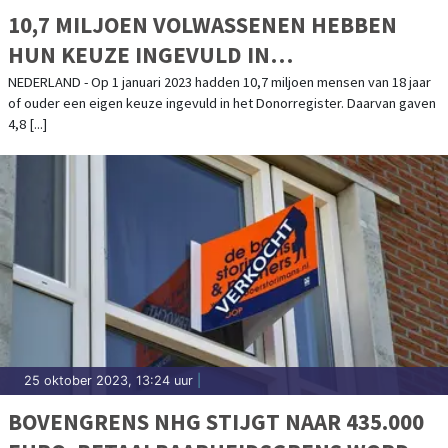
10,7 MILJOEN VOLWASSENEN HEBBEN
HUN KEUZE INGEVULD IN
DONORREGISTER
NEDERLAND - Op 1 januari 2023 hadden 10,7 miljoen mensen van 18 jaar
of ouder een eigen keuze ingevuld in het Donorregister. Daarvan gaven
4,8 [...]
25 oktober 2023, 13:24 uur
|
BOVENGRENS NHG STIJGT NAAR 435.000