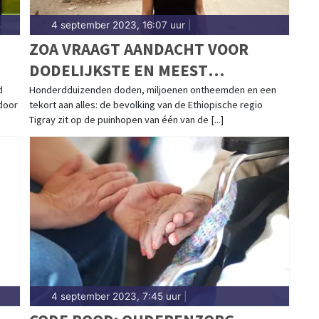
4 september 2023, 16:07 uur
|
ZOA VRAAGT AANDACHT VOOR
DODELIJKSTE EN MEEST
VERZWEGEN CONFLICT VAN DEZE
d
Honderdduizenden doden, miljoenen ontheemden en een
door
tekort aan alles: de bevolking van de Ethiopische regio
EEUW
Tigray zit op de puinhopen van één van de [...]
4 september 2023, 7:45 uur
|