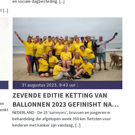
en sociale dagbesteding. [...]
[...]
31 augustus 2023, 9:43 uur
|
ZEVENDE EDITIE KETTING VAN
BALLONNEN 2023 GEFINISHT NA
een
denkt
FIETSTOCHT VAN 350 KILOMETER
NEDERLAND - De 25 'survivors’, brussen en jongeren in
behandeling die afgelopen week 350 km. fietsten voor
DOOR NEDERLAND
kinderen met kanker zijn vandaag, [...]