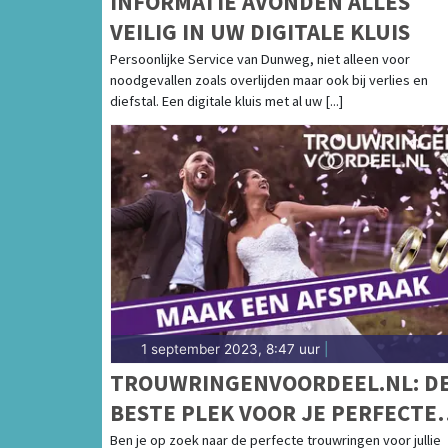
INFORMATIE AVONDEN ALLES
VEILIG IN UW DIGITALE KLUIS
Persoonlijke Service van Dunweg, niet alleen voor
noodgevallen zoals overlijden maar ook bij verlies en
diefstal. Een digitale kluis met al uw [...]
1 september 2023, 8:47 uur
|
TROUWRINGENVOORDEEL.NL: D
BESTE PLEK VOOR JE PERFECTE
TROUWRINGEN
Ben je op zoek naar de perfecte trouwringen voor jullie