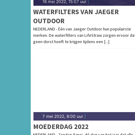
16 mei 2022, 15:07 uur
|
WATERFILTERS VAN JAEGER
OUTDOOR
NEDERLAND - Één van Jaeger Outdoor hun populairste
merken. De waterfilters van LifeStraw zorgen ervoor dat
geen dorst hoeft te krijgen tijdens een [...]
7 mei 2022, 8:00 uur
|
MOEDERDAG 2022
NEDERLAND - Zondag 8 mei, dé dag van het jaar dat alle