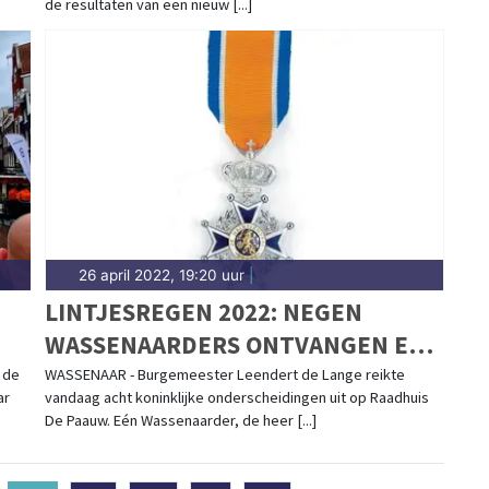
de resultaten van een nieuw [...]
26 april 2022, 19:20 uur
|
LINTJESREGEN 2022: NEGEN
WASSENAARDERS ONTVANGEN EEN
KONINKLIJKE ONDERSCHEIDING
 de
WASSENAAR - Burgemeester Leendert de Lange reikte
ar
vandaag acht koninklijke onderscheidingen uit op Raadhuis
De Paauw. Eén Wassenaarder, de heer [...]