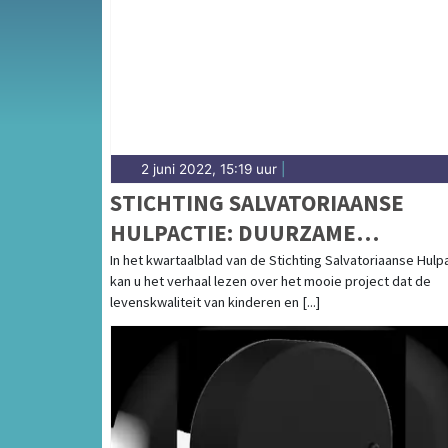
2 juni 2022, 15:19 uur
|
STICHTING SALVATORIAANSE
HULPACTIE: DUURZAME
LANDBOUW TER BESCHERMING
In het kwartaalblad van de Stichting Salvatoriaanse Hulp
kan u het verhaal lezen over het mooie project dat de
VAN HET REGENWOUD
levenskwaliteit van kinderen en [...]