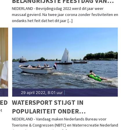
BELANGRIJKSTE FEESTDAG VAN
HET JAAR MOETEN ZIJN
NEDERLAND - Bevrijdingsdag 2022 werd dit jaar weer
massaal gevierd. Na twee jaar corona zonder festiviteiten en
ondanks het feit dat het dit jaar [...]
29 april 2022, 8:01 uur
|
RED
WATERSPORT STIJGT IN
POPULARITEIT ONDER
et
NEDERLANDERS
NEDERLAND - Vandaag maken Nederlands Bureau voor
Toerisme & Congressen (NBTC) en Waterrecreatie Nederland