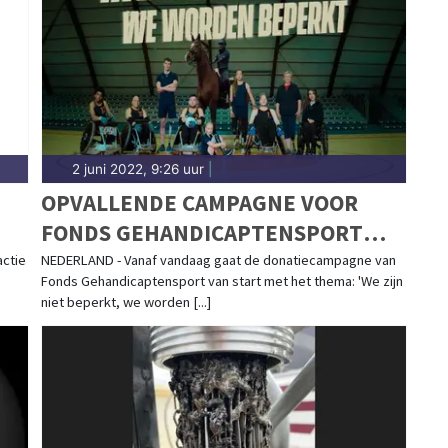
2 juni 2022, 9:26 uur
|
OPVALLENDE CAMPAGNE VOOR
FONDS GEHANDICAPTENSPORT
VAN START
actie
NEDERLAND - Vanaf vandaag gaat de donatiecampagne van
Fonds Gehandicaptensport van start met het thema: 'We zijn
niet beperkt, we worden [...]