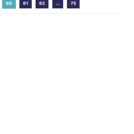
60
(current)
61
62
...
75