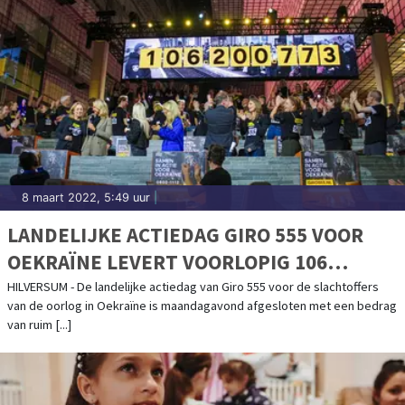
8 maart 2022, 5:49 uur
|
LANDELIJKE ACTIEDAG GIRO 555 VOOR
OEKRAÏNE LEVERT VOORLOPIG 106
MILJOEN EURO OP
HILVERSUM - De landelijke actiedag van Giro 555 voor de slachtoffers
van de oorlog in Oekraïne is maandagavond afgesloten met een bedrag
van ruim [...]