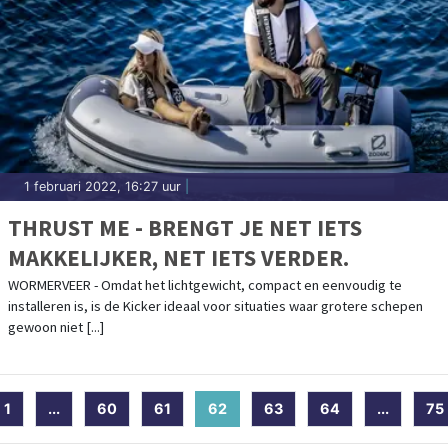
1 februari 2022, 16:27 uur
|
THRUST ME - BRENGT JE NET IETS
MAKKELIJKER, NET IETS VERDER.
WORMERVEER - Omdat het lichtgewicht, compact en eenvoudig te
installeren is, is de Kicker ideaal voor situaties waar grotere schepen
gewoon niet [...]
1
...
60
61
62
(current)
63
64
...
75