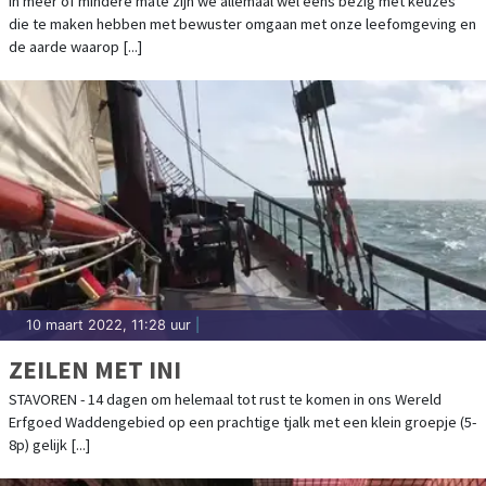
In meer of mindere mate zijn we allemaal wel eens bezig met keuzes
die te maken hebben met bewuster omgaan met onze leefomgeving en
de aarde waarop [...]
10 maart 2022, 11:28 uur
|
ZEILEN MET INI
STAVOREN - 14 dagen om helemaal tot rust te komen in ons Wereld
Erfgoed Waddengebied op een prachtige tjalk met een klein groepje (5-
8p) gelijk [...]