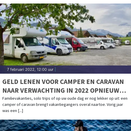
7 februari 2022, 12:00 uur
|
GELD LENEN VOOR CAMPER EN CARAVAN
NAAR VERWACHTING IN 2022 OPNIEUW
POPULAIR
Familievakanties, solo trips of op uw oude dag er nog lekker op uit: een
camper of caravan brengt vakantiegangers overal naartoe. Vorig jaar
was een [...]